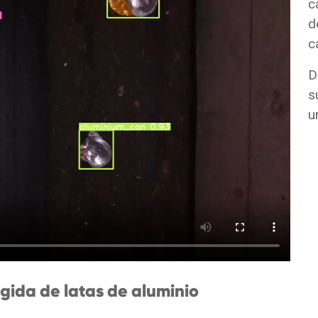
c
d
c
D
s
u
ogida de latas de aluminio