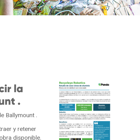
ir la
unt .
de Ballymount .
raer y retener
obra disponible.