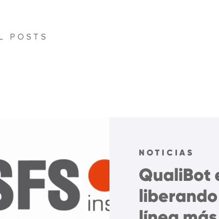
L POSTS
NOTICIAS
QualiBot 
liberando
línea más 