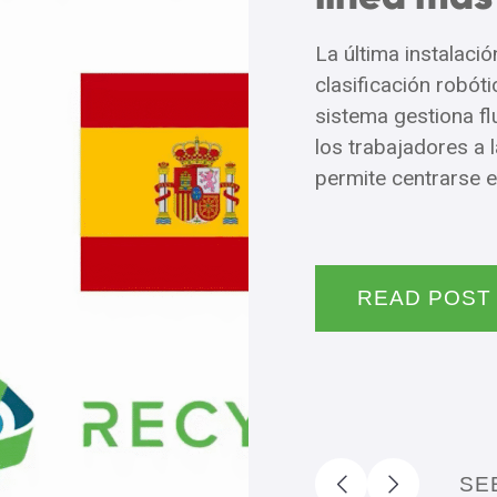
La última instalaci
clasificación robót
sistema gestiona fl
los trabajadores a 
permite centrarse e
READ POS
SE