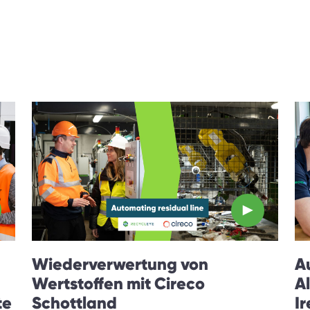
Wiederverwertung von
A
Wertstoffen mit Cireco
A
te
Schottland
I