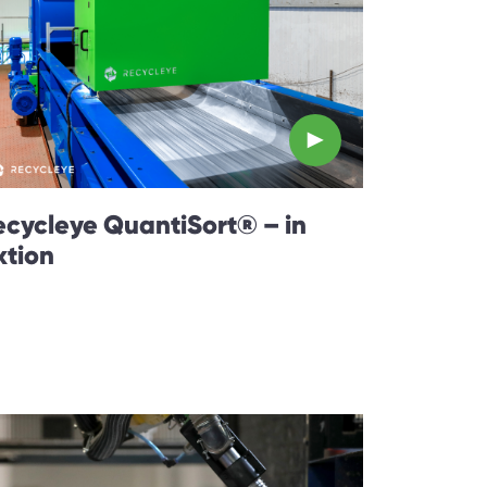
ecycleye QuantiSort® – in
ktion