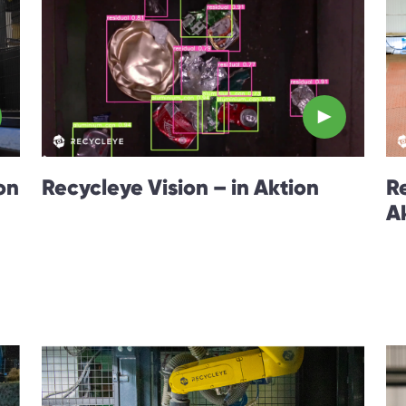
on
Recycleye Vision – in Aktion
R
A